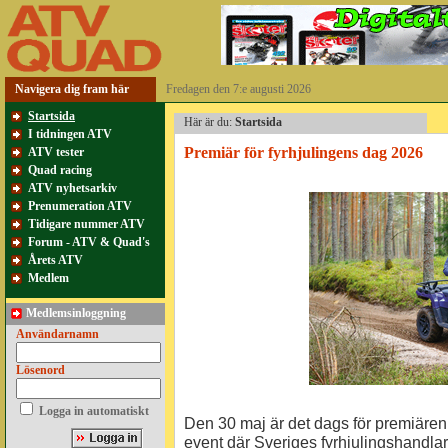
Navigera dig fram här
Fredagen den 7:e augusti 2026
Startsida
Här är du:
Startsida
I tidningen ATV
Premiär för fyrhjulingens dag 2026
ATV tester
Quad racing
ATV nyhetsarkiv
Prenumeration ATV
Tidigare nummer ATV
Forum - ATV & Quad's
Årets ATV
Medlem
Medlemsinloggning
Användarnamn
Lösenord
Logga in automatiskt
Den 30 maj är det dags för premiären 
event där Sveriges fyrhjulingshandlar