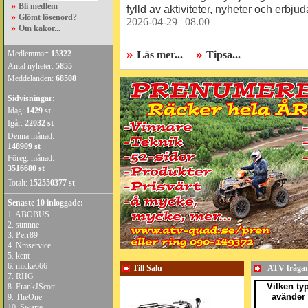
»
Bli medlem
fylld av aktiviteter, nyheter och erbju
»
Glömt lösenord?
2026-04-29 | 08.00
»
Om kakor...
»
»
Medlemmar:
15322
Läs mer...
Tipsa...
Antal nyheter:
5855
Meddelanden:
68508
Sidvisningar:
Idag:
1429 st
Igår:
22032 st
Denna månad:
148909 st
Föreg. månad:
3516680 st
Totalt:
152550377 st
Senaste 10 inloggade:
1.
ABOBUS
2.
sunnne
3.
Perr89
4.
Nmservice
5.
kent
6.
micke666
Till Salu
ATV fråga
7.
RHG
Vilken ty
8.
FrankJScott
avänder 
9.
TheOne
10.
Swarte