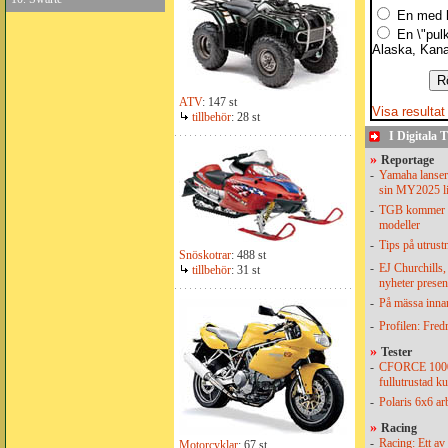
En med h
En \"pul
Alaska, Kana
ATV
: 147 st
Visa resultat
tillbehör
: 28 st
I Digitala
»
Reportage
-
Yamaha lansera
sin MY2025 l
-
TGB kommer m
modeller
-
Tips på utrust
Snöskotrar
: 488 st
-
EJ Churchills,
tillbehör
: 31 st
nyheter presen
-
På mässa inna
-
Profilen: Fred
»
Tester
-
CFORCE 100
fullutrustad k
-
Polaris 6x6 a
»
Racing
-
Racing: Ett av 
Motorcyklar
: 67 st