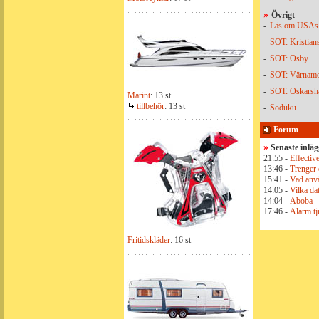
»
Övrigt
-
Läs om USAs 
-
SOT: Kristian
-
SOT: Osby
-
SOT: Värnam
-
SOT: Oskars
Marint
: 13 st
tillbehör
: 13 st
-
Soduku
Forum
»
Senaste inlä
21:55 -
Effective
13:46 -
Trenger 
15:41 -
Vad anvä
14:05 -
Vilka dat
14:04 -
Aboba
17:46 -
Alarm tju
Fritidskläder
: 16 st