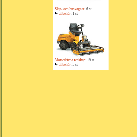
Släp- och husvagnar
: 6 st
tillbehör
: 1 st
Motordrivna redskap
: 19 st
tillbehör
: 5 st