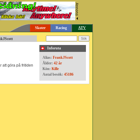
Skoter
Racing
ATV
nkJScott
Inforuta
Alias:
FrankJScott
Ålder:
42 år
 att göra på fritiden
Kön:
Kille
Antal besök:
45186