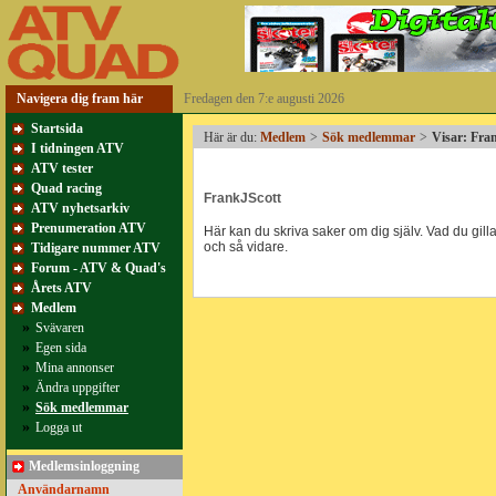
Navigera dig fram här
Fredagen den 7:e augusti 2026
Startsida
Här är du:
Medlem
>
Sök medlemmar
>
Visar: Fra
I tidningen ATV
ATV tester
Quad racing
FrankJScott
ATV nyhetsarkiv
Prenumeration ATV
Här kan du skriva saker om dig själv. Vad du gillar
och så vidare.
Tidigare nummer ATV
Forum - ATV & Quad's
Årets ATV
Medlem
»
Svävaren
»
Egen sida
»
Mina annonser
»
Ändra uppgifter
»
Sök medlemmar
»
Logga ut
Medlemsinloggning
Användarnamn