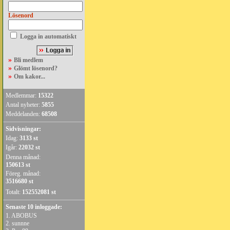
Lösenord
Logga in automatiskt
»
Bli medlem
»
Glömt lösenord?
»
Om kakor...
Medlemmar:
15322
Antal nyheter:
5855
Meddelanden:
68508
Sidvisningar:
Idag:
3133 st
Igår:
22032 st
Denna månad:
150613 st
Föreg. månad:
3516680 st
Totalt:
152552081 st
Senaste 10 inloggade:
1.
ABOBUS
2.
sunnne