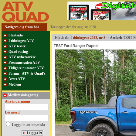
Navigera dig fram här
Torsdagen den 6:e augusti 2026
Startsida
Här är du:
I tidningen: 2022, nr 3
>
Artikel: TEST 
I tidningen ATV
TEST Ford Ranger Raptor
ATV tester
Quad racing
ATV nyhetsarkiv
Prenumeration ATV
Tidigare nummer ATV
Forum - ATV & Quad's
Årets ATV
Medlem
Medlemsinloggning
Användarnamn
Lösenord
Logga in automatiskt