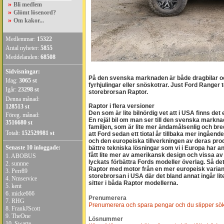
»
Bli medlem
»
Glömt lösenord?
»
Om kakor...
Medlemmar:
15322
Antal nyheter:
5855
Meddelanden:
68508
Sidvisningar:
På den svenska marknaden är både dragbilar oc
Idag:
3065 st
fyrhjulingar eller snöskotrar. Just Ford Ranger t
Igår:
23298 st
storebrorsan Raptor.
Denna månad:
Raptor i flera versioner
128513 st
Den som är lite bilnördig vet att i USA finns det
Föreg. månad:
En rejäl bil om man ser till den svenska markna
3516680 st
familjen, som är lite mer ändamålsenlig och bre
Totalt:
152529981 st
att Ford sedan ett tiotal år tillbaka mer ingåend
och den europeiska tillverkningen av deras prod
Senaste 10 inloggade:
bättre tekniska lösningar som vi i Europa har a
fått lite mer av amerikansk design och vissa av
1.
ABOBUS
lyckats förbättra Fords modeller överlag. Så det
2.
sunnne
Raptor med motor från en mer europeisk variant
3.
Perr89
storebrorsan i USA där det bland annat ingår l
4.
Nmservice
sitter i båda Raptor modellerna.
5.
kent
6.
micke666
Prenumerera
7.
RHG
Prenumerera och spara pengar och du slipper söka 
8.
FrankJScott
9.
TheOne
Lösnummer
10.
Swarte