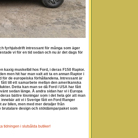
h fyrhjulsdrift intressant för många som äger
estade vi för en tid sedan och nu är det dags för
 en kaxig muskelbil hos Ford, i deras F150 Raptor.
den men hit har man valt att ta en annan Raptor i
d för de europeiska förhållandena. Intressant är
e fått till ett samarbete mellan den amerikanska
ukter. Detta kan man se då Ford i USA har fått
nvänt sedan länge. Å andra sidan har vi i Europa
 deras bättre lösningar som i det hela gör att man
 innebär att vi i Sverige fått en Ford Ranger
 av bilen, men med mer detaljer från
ite brutalare design och stötdämparpaket som
tidningen i slutsålda butiker!