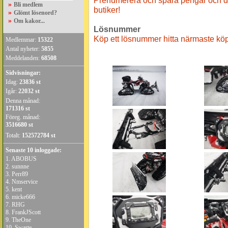
Prenumerera och spara pengar och du 
»
Bli medlem
butiker!
»
Glömt lösenord?
»
Om kakor...
Lösnummer
Köp ett lösnummer hitta närmaste köp
Medlemmar:
15322
Antal nyheter:
5855
Meddelanden:
68508
Sidvisningar:
Idag:
23836 st
Igår:
22032 st
Denna månad:
171316 st
Föreg. månad:
3516680 st
Totalt:
152572784 st
Senaste 10 inloggade:
1.
ABOBUS
2.
sunnne
3.
Perr89
4.
Nmservice
5.
kent
6.
micke666
7.
RHG
8.
FrankJScott
9.
TheOne
10.
Swarte