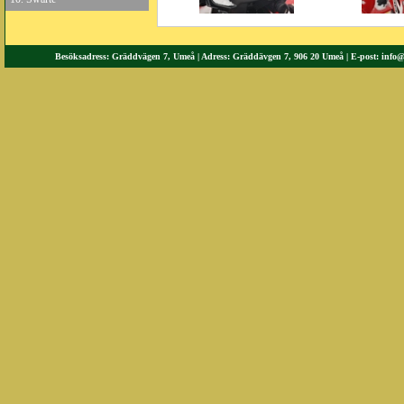
Besöksadress: Gräddvägen 7, Umeå | Adress: Gräddävgen 7, 906 20 Umeå | E-post:
info@