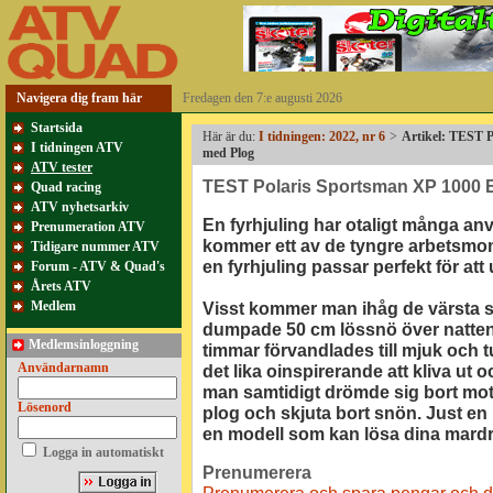
Navigera dig fram här
Fredagen den 7:e augusti 2026
Startsida
Här är du:
I tidningen: 2022, nr 6
>
Artikel: TEST 
I tidningen ATV
med Plog
ATV tester
TEST Polaris Sportsman XP 1000 
Quad racing
ATV nyhetsarkiv
En fyrhjuling har otaligt många a
Prenumeration ATV
kommer ett av de tyngre arbetsmo
Tidigare nummer ATV
en fyrhjuling passar perfekt för att
Forum - ATV & Quad's
Årets ATV
Medlem
Visst kommer man ihåg de värsta 
dumpade 50 cm lössnö över natten. 
Medlemsinloggning
timmar förvandlades till mjuk och tu
Användarnamn
det lika oinspirerande att kliva ut
man samtidigt drömde sig bort mot a
Lösenord
plog och skjuta bort snön. Just e
en modell som kan lösa dina mardr
Logga in automatiskt
Prenumerera