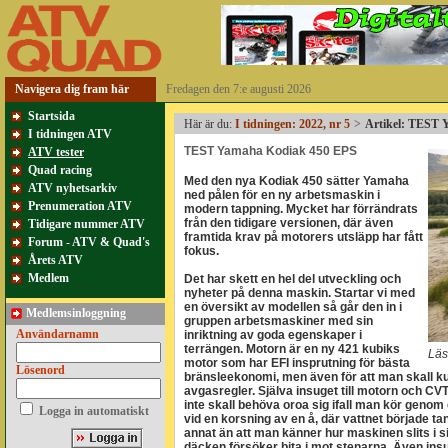
Navigera dig fram här
Fredagen den 7:e augusti 2026
Startsida
Här är du:
I tidningen: 2022, nr 5
>
Artikel: TEST
I tidningen ATV
TEST Yamaha Kodiak 450 EPS
ATV tester
Quad racing
Med den nya Kodiak 450 sätter Yamaha
ATV nyhetsarkiv
ned pålen för en ny arbetsmaskin i
Prenumeration ATV
modern tappning. Mycket har förrändrats
från den tidigare versionen, där även
Tidigare nummer ATV
framtida krav på motorers utsläpp har fått
Forum - ATV & Quad's
fokus.
Årets ATV
Medlem
Det har skett en hel del utveckling och
nyheter på denna maskin. Startar vi med
en översikt av modellen så går den in i
Medlemsinloggning
gruppen arbetsmaskiner med sin
Användarnamn
inriktning av goda egenskaper i
terrängen. Motorn är en ny 421 kubiks
Läs
motor som har EFI insprutning för bästa
Lösenord
bränsleekonomi, men även för att man skall 
avgasregler. Själva insuget till motorn och CV
inte skall behöva oroa sig ifall man kör genom 
Logga in automatiskt
vid en korsning av en å, där vattnet började t
annat än att man känner hur maskinen slits i 
däcken försöker bita i mot stenarna. Även insuge