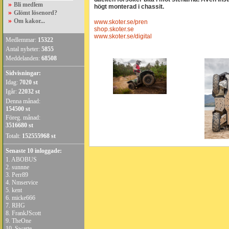
»
Bli medlem
högt monterad i chassit.
»
Glömt lösenord?
»
Om kakor...
www.skoter.se/pren
shop.skoter.se
www.skoter.se/digital
Medlemmar:
15322
Antal nyheter:
5855
Meddelanden:
68508
Sidvisningar:
Idag:
7020 st
Igår:
22032 st
Denna månad:
154500 st
Föreg. månad:
3516680 st
Totalt:
152555968 st
Senaste 10 inloggade:
1.
ABOBUS
2.
sunnne
3.
Perr89
4.
Nmservice
5.
kent
6.
micke666
7.
RHG
8.
FrankJScott
9.
TheOne
10.
Swarte