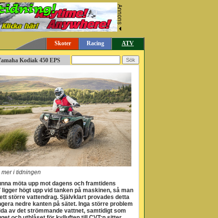
Skoter
Racing
ATV
 Yamaha Kodiak 450 EPS
 mer i tidningen
kunna möta upp mot dagens och framtidens
T ligger högt upp vid tanken på maskinen, så man
ett större vattendrag. Självklart provades detta
angera nedre kanten på sätet. Inga större problem
sida av det strömmande vattnet, samtidigt som
t och utblåset för kylluften till CVT:n sitter