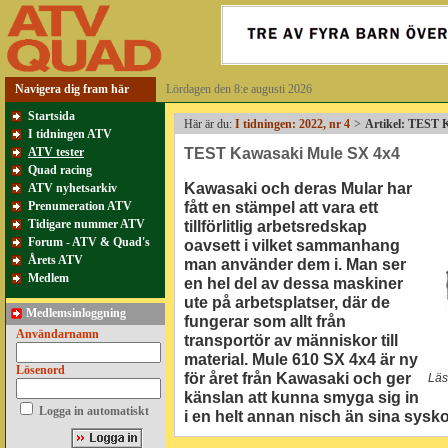
Navigera dig fram här
Lördagen den 8:e augusti 2026
Startsida
Här är du:
I tidningen: 2022, nr 4
>
Artikel: TEST 
I tidningen ATV
TEST Kawasaki Mule SX 4x4
ATV tester
Quad racing
Kawasaki och deras Mular har
ATV nyhetsarkiv
fått en stämpel att vara ett
Prenumeration ATV
Tidigare nummer ATV
tillförlitlig arbetsredskap
Forum - ATV & Quad's
oavsett i vilket sammanhang
Årets ATV
man använder dem i. Man ser
Medlem
en hel del av dessa maskiner
ute på arbetsplatser, där de
Medlemsinloggning
fungerar som allt från
Användarnamn
transportör av människor till
material. Mule 610 SX 4x4 är ny
Lösenord
för året från Kawasaki och ger
Läs
känslan att kunna smyga sig in
Logga in automatiskt
i en helt annan nisch än sina sysko