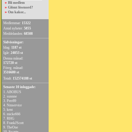
»
Bli medlem
»
Glömt lösenord?
»
Om kakor...
Medlemmar:
15322
Antal nyheter:
5855
Meddelanden:
68508
Sidvisningar:
Idag:
1187 st
Igår:
24053 st
Denna månad:
172720 st
Föreg. månad:
3516680 st
Totalt:
152574188 st
Senaste 10 inloggade:
1.
ABOBUS
2.
sunnne
3.
Perr89
4.
Nmservice
5.
kent
6.
micke666
7.
RHG
8.
FrankJScott
9.
TheOne
10.
Swarte