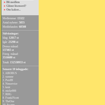
»
Bli medlem
»
Glömt lösenord?
»
Om kakor...
Medlemmar:
15322
Antal nyheter:
5855
Meddelanden:
68508
Sidvisningar:
Idag:
12017 st
Igår:
23298 st
Denna månad:
137465 st
Föreg. månad:
3516680 st
Totalt:
152538933 st
Senaste 10 inloggade:
1.
ABOBUS
2.
sunnne
3.
Perr89
4.
Nmservice
5.
kent
6.
micke666
7.
RHG
8.
FrankJScott
9.
TheOne
10.
Swarte