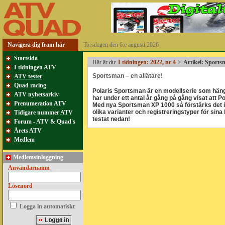
Navigera dig fram här
Torsdagen den 6:e augusti 2026
Startsida
Här är du:
I tidningen: 2022, nr 4
>
Artikel: Sports
I tidningen ATV
Sportsman – en allätare!
ATV tester
Quad racing
Polaris Sportsman är en modellserie som hän
ATV nyhetsarkiv
har under ett antal år gång på gång visat att Po
Prenumeration ATV
Med nya Sportsman XP 1000 så förstärks det in
olika varianter och registreringstyper för sina
Tidigare nummer ATV
testat nedan!
Forum - ATV & Quad's
Årets ATV
Medlem
Medlemsinloggning
Användarnamn
Lösenord
Logga in automatiskt