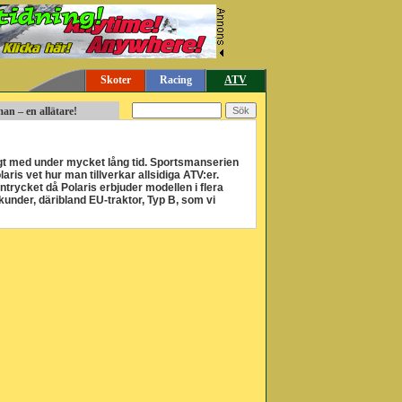
Skoter
Racing
ATV
man – en allätare!
gt med under mycket lång tid. Sportsmanserien
laris vet hur man tillverkar allsidiga ATV:er.
trycket då Polaris erbjuder modellen i flera
 kunder, däribland EU-traktor, Typ B, som vi