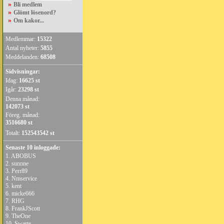
»
Bli medlem
»
Glömt lösenord?
»
Om kakor...
Medlemmar:
15322
Antal nyheter:
5855
Meddelanden:
68508
Sidvisningar:
Idag:
16625 st
Igår:
23298 st
Denna månad:
142073 st
Föreg. månad:
3516680 st
Totalt:
152543542 st
Senaste 10 inloggade:
1.
ABOBUS
2.
sunnne
3.
Perr89
4.
Nmservice
5.
kent
6.
micke666
7.
RHG
8.
FrankJScott
9.
TheOne
10.
Swarte