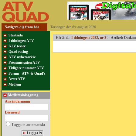
Navigera dig fram här
Torsdagen den 6:e augusti 2026
Startsida
Här är du:
I tidningen: 2022, nr 2
>
Artikel: Outlan
I tidningen ATV
ATV tester
Quad racing
ATV nyhetsarkiv
Prenumeration ATV
Tidigare nummer ATV
Forum - ATV & Quad's
Årets ATV
Medlem
Medlemsinloggning
Användarnamn
Lösenord
Logga in automatiskt