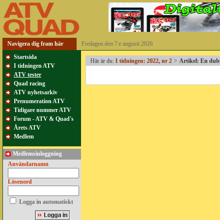
Navigera dig fram här
Fredagen den 7:e augusti 2026
Startsida
Här är du:
I tidningen: 2022, nr 2
>
Artikel: En du
I tidningen ATV
ATV tester
Quad racing
ATV nyhetsarkiv
Prenumeration ATV
Tidigare nummer ATV
Forum - ATV & Quad's
Årets ATV
Medlem
Medlemsinloggning
Användarnamn
Lösenord
Logga in automatiskt