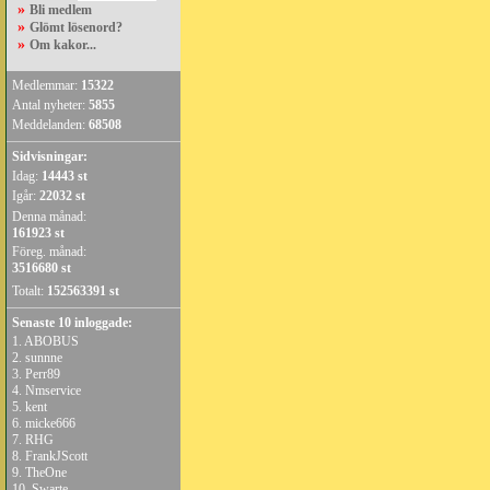
»
Bli medlem
»
Glömt lösenord?
»
Om kakor...
Medlemmar:
15322
Antal nyheter:
5855
Meddelanden:
68508
Sidvisningar:
Idag:
14443 st
Igår:
22032 st
Denna månad:
161923 st
Föreg. månad:
3516680 st
Totalt:
152563391 st
Senaste 10 inloggade:
1.
ABOBUS
2.
sunnne
3.
Perr89
4.
Nmservice
5.
kent
6.
micke666
7.
RHG
8.
FrankJScott
9.
TheOne
10.
Swarte