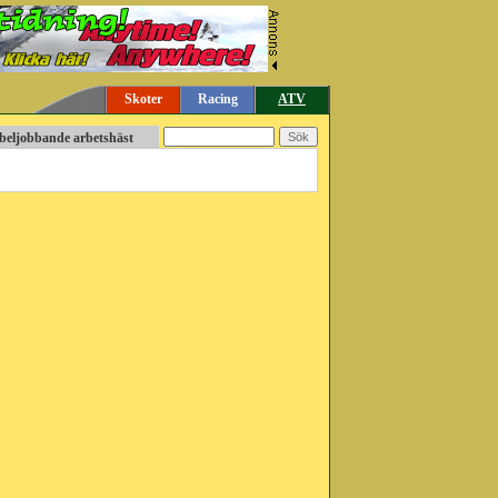
Skoter
Racing
ATV
bbeljobbande arbetshäst