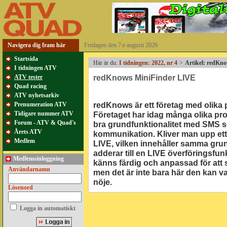
Navigera dig fram här
Fredagen den 7:e augusti 2026
Startsida
Här är du:
I tidningen: 2022, nr 4
>
Artikel: redKn
I tidningen ATV
redKnows MiniFinder LIVE
ATV tester
Quad racing
ATV nyhetsarkiv
redKnows är ett företag med olika
Prenumeration ATV
Tidigare nummer ATV
Företaget har idag många olika p
Forum - ATV & Quad's
bra grundfunktionalitet med SMS 
Årets ATV
kommunikation. Kliver man upp ett 
Medlem
LIVE, vilken innehåller samma gr
adderar till en LIVE överföringsfu
Medlemsinloggning
känns färdig och anpassad för att s
Användarnamn
men det är inte bara här den kan var
nöje.
Lösenord
Logga in automatiskt