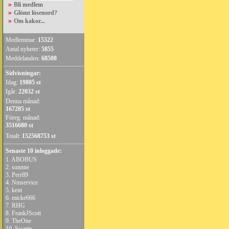
»
Bli medlem
»
Glömt lösenord?
»
Om kakor...
Medlemmar:
15322
Antal nyheter:
5855
Meddelanden:
68508
Sidvisningar:
Idag:
19805 st
Igår:
22032 st
Denna månad:
167285 st
Föreg. månad:
3516680 st
Totalt:
152568753 st
Senaste 10 inloggade:
1.
ABOBUS
2.
sunnne
3.
Perr89
4.
Nmservice
5.
kent
6.
micke666
7.
RHG
8.
FrankJScott
9.
TheOne
10.
Swarte