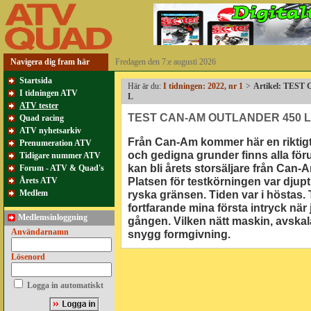
Navigera dig fram här
Fredagen den 7:e augusti 2026
Startsida
Här är du:
I tidningen: 2022, nr 1
>
Artikel: TES
I tidningen ATV
L
ATV tester
TEST CAN-AM OUTLANDER 450 L
Quad racing
ATV nyhetsarkiv
Från Can-Am kommer här en riktigt 
Prenumeration ATV
och gedigna grunder finns alla föru
Tidigare nummer ATV
kan bli årets storsäljare från Can-
Forum - ATV & Quad's
Platsen för testkörningen var djupt
Årets ATV
Medlem
ryska gränsen. Tiden var i höstas.
fortfarande mina första intryck när
Medlemsinloggning
gången. Vilken nätt maskin, avskal
Användarnamn
snygg formgivning.
Lösenord
Logga in automatiskt