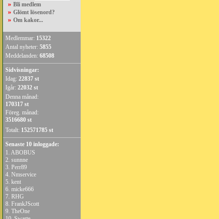
»
Bli medlem
»
Glömt lösenord?
»
Om kakor...
Medlemmar:
15322
Antal nyheter:
5855
Meddelanden:
68508
Sidvisningar:
Idag:
22837 st
Igår:
22032 st
Denna månad:
170317 st
Föreg. månad:
3516680 st
Totalt:
152571785 st
Senaste 10 inloggade:
1.
ABOBUS
2.
sunnne
3.
Perr89
4.
Nmservice
5.
kent
6.
micke666
7.
RHG
8.
FrankJScott
9.
TheOne
10.
Swarte