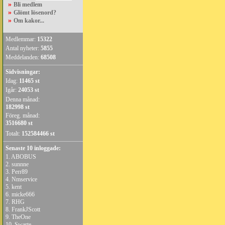
»
Bli medlem
»
Glömt lösenord?
»
Om kakor...
Medlemmar:
15322
Antal nyheter:
5855
Meddelanden:
68508
Sidvisningar:
Idag:
11465 st
Igår:
24053 st
Denna månad:
182998 st
Föreg. månad:
3516680 st
Totalt:
152584466 st
Senaste 10 inloggade:
1.
ABOBUS
2.
sunnne
3.
Perr89
4.
Nmservice
5.
kent
6.
micke666
7.
RHG
8.
FrankJScott
9.
TheOne
10.
Swarte