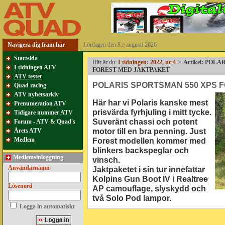
Navigera dig fram här
Lördagen den 8:e augusti 2026
Startsida
Här är du:
I tidningen: 2022, nr 4
>
Artikel: POL
I tidningen ATV
FOREST MED JAKTPAKET
ATV tester
POLARIS SPORTSMAN 550 XPS 
Quad racing
ATV nyhetsarkiv
Här har vi Polaris kanske mest
Prenumeration ATV
prisvärda fyrhjuling i mitt tycke.
Tidigare nummer ATV
Suveränt chassi och potent
Forum - ATV & Quad's
motor till en bra penning. Just
Årets ATV
Medlem
Forest modellen kommer med
blinkers backspeglar och
Medlemsinloggning
vinsch.
Användarnamn
Jaktpaketet i sin tur innefattar
Kolpins Gun Boot IV i Realtree
Lösenord
AP camouflage, slyskydd och
två Solo Pod lampor.
Logga in automatiskt