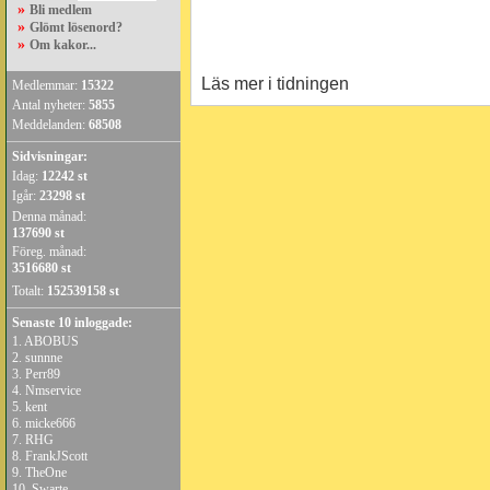
»
Bli medlem
»
Glömt lösenord?
»
Om kakor...
Läs mer i tidningen
Medlemmar:
15322
Antal nyheter:
5855
Meddelanden:
68508
Sidvisningar:
Idag:
12242 st
Igår:
23298 st
Denna månad:
137690 st
Föreg. månad:
3516680 st
Totalt:
152539158 st
Senaste 10 inloggade:
1.
ABOBUS
2.
sunnne
3.
Perr89
4.
Nmservice
5.
kent
6.
micke666
7.
RHG
8.
FrankJScott
9.
TheOne
10.
Swarte