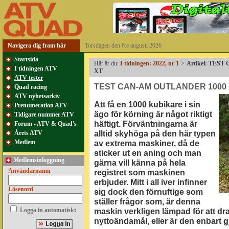
Navigera dig fram här
Torsdagen den 6:e augusti 2026
Startsida
Här är du:
I tidningen: 2022, nr 1
>
Artikel: TES
I tidningen ATV
XT
ATV tester
TEST CAN-AM OUTLANDER 1000
Quad racing
ATV nyhetsarkiv
Att få en 1000 kubikare i sin
Prenumeration ATV
ägo för körning är något riktigt
Tidigare nummer ATV
häftigt. Förväntningarna är
Forum - ATV & Quad's
alltid skyhöga på den här typen
Årets ATV
Medlem
av extrema maskiner, då de
sticker ut en aning och man
Medlemsinloggning
gärna vill känna på hela
Användarnamn
registret som maskinen
erbjuder. Mitt i all iver infinner
Lösenord
sig dock den förnuftige som
ställer frågor som, är denna
Logga in automatiskt
maskin verkligen lämpad för att dr
nyttoändamål, eller är den enbart g