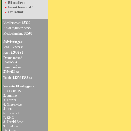
»
Bli medlem
»
Glömt lösenord?
»
Om kakor...
Medlemmar:
15322
Antal nyheter:
5855
Meddelanden:
68508
Sidvisningar:
Idag:
12385 st
Igår:
22032 st
Denna månad:
159865 st
Föreg. månad:
3516680 st
Totalt:
152561333 st
Senaste 10 inloggade:
1.
ABOBUS
2.
sunnne
3.
Perr89
4.
Nmservice
5.
kent
6.
micke666
7.
RHG
8.
FrankJScott
9.
TheOne
10.
Swarte