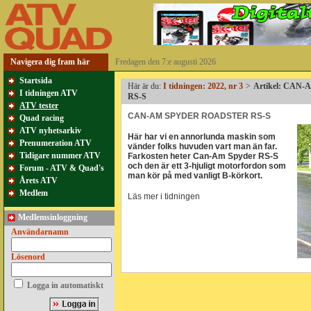
Navigera dig fram här
Fredagen den 7:e augusti 2026
Startsida
Här är du:
I tidningen: 2022, nr 3
>
Artikel: CA
I tidningen ATV
RS-S
ATV tester
CAN-AM SPYDER ROADSTER RS-S
Quad racing
ATV nyhetsarkiv
Här har vi en annorlunda maskin som
Prenumeration ATV
vänder folks huvuden vart man än far.
Tidigare nummer ATV
Farkosten heter Can-Am Spyder RS-S
och den är ett 3-hjuligt motorfordon som
Forum - ATV & Quad's
man kör på med vanligt B-körkort.
Årets ATV
Medlem
Läs mer i tidningen
Medlemsinloggning
Användarnamn
Lösenord
Logga in automatiskt