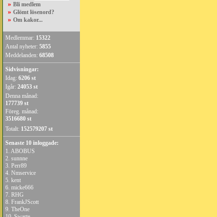
»
Bli medlem
»
Glömt lösenord?
»
Om kakor...
Medlemmar:
15322
Antal nyheter:
5855
Meddelanden:
68508
Sidvisningar:
Idag:
6206 st
Igår:
24053 st
Denna månad:
177739 st
Föreg. månad:
3516680 st
Totalt:
152579207 st
Senaste 10 inloggade:
1.
ABOBUS
2.
sunnne
3.
Perr89
4.
Nmservice
5.
kent
6.
micke666
7.
RHG
8.
FrankJScott
9.
TheOne
10.
Swarte