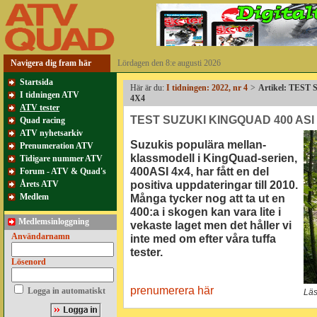
Navigera dig fram här
Lördagen den 8:e augusti 2026
Startsida
Här är du:
I tidningen: 2022, nr 4
>
Artikel: TES
I tidningen ATV
4X4
ATV tester
TEST SUZUKI KINGQUAD 400 ASI
Quad racing
ATV nyhetsarkiv
Suzukis populära mellan-
Prenumeration ATV
klassmodell i KingQuad-serien,
Tidigare nummer ATV
400ASI 4x4, har fått en del
Forum - ATV & Quad's
positiva uppdateringar till 2010.
Årets ATV
Medlem
Många tycker nog att ta ut en
400:a i skogen kan vara lite i
Medlemsinloggning
vekaste laget men det håller vi
Användarnamn
inte med om efter våra tuffa
tester.
Lösenord
prenumerera här
Logga in automatiskt
Läs