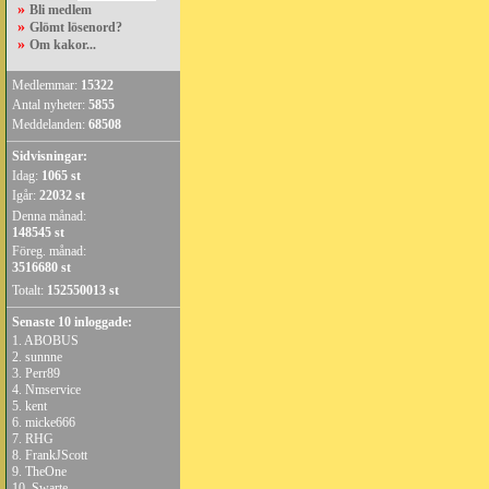
»
Bli medlem
»
Glömt lösenord?
»
Om kakor...
Medlemmar:
15322
Antal nyheter:
5855
Meddelanden:
68508
Sidvisningar:
Idag:
1065 st
Igår:
22032 st
Denna månad:
148545 st
Föreg. månad:
3516680 st
Totalt:
152550013 st
Senaste 10 inloggade:
1.
ABOBUS
2.
sunnne
3.
Perr89
4.
Nmservice
5.
kent
6.
micke666
7.
RHG
8.
FrankJScott
9.
TheOne
10.
Swarte