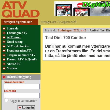
Navigera dig fram här
Fredagen den 7:e augusti 2026
Startsida
Här är du:
I tidningen: 2022, nr 2
>
Artikel: Test D
I tidningen ATV
Test Dinli 700 Centhor
ATV tester
Quad racing
Dinli har nu kommit med ytterliga
ATV nyhetsarkiv
ur en Transformers film. En del sm
Prenumeration ATV
Tidigare nummer ATV
hitta, så lite jämförelse med namne
Forum - ATV & Quad's
Årets ATV
Medlem
Medlemsinloggning
Användarnamn
Lösenord
Logga in automatiskt