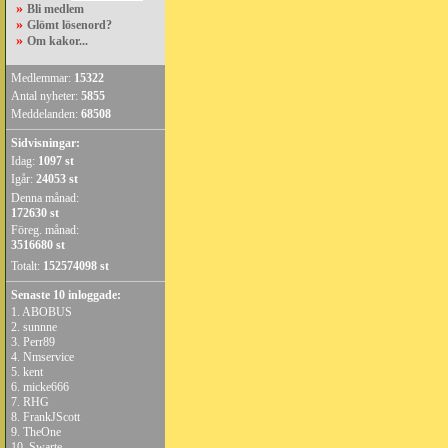
»
Bli medlem
»
Glömt lösenord?
»
Om kakor...
Medlemmar:
15322
Antal nyheter:
5855
Meddelanden:
68508
Sidvisningar:
Idag:
1097 st
Igår:
24053 st
Denna månad:
172630 st
Föreg. månad:
3516680 st
Totalt:
152574098 st
Senaste 10 inloggade:
1.
ABOBUS
2.
sunnne
3.
Perr89
4.
Nmservice
5.
kent
6.
micke666
7.
RHG
8.
FrankJScott
9.
TheOne
10.
Swarte