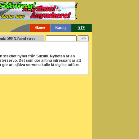
Skoter
Racing
ATV
uzuki 500 XP med servo
 en stekhet nyhet från Suzuki. Nyheten är en
yrservo. Det som gör allting intressant är att
gör att själva servon skulle få sig lite tuffare