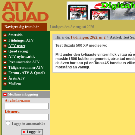
Navigera dig fram här
Lördagen den 8:e augusti 2026
Startsida
Här är du:
I tidningen: 2022, nr 2
>
Artikel: Test S
I tidningen ATV
Test Suzuki 500 XP med servo
ATV tester
Quad racing
Mitt under den kyligaste vintern fick vi tag på
ATV nyhetsarkiv
maskin i 500 kubiks segmentet, utrustad med st
Prenumeration ATV
de även har satt på en Tatou 4S bandsats vilket 
motstånd än vanligt.
Tidigare nummer ATV
Forum - ATV & Quad's
Årets ATV
Medlem
Medlemsinloggning
Användarnamn
Lösenord
Logga in automatiskt