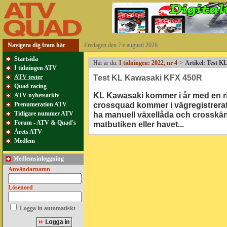
Navigera dig fram här
Fredagen den 7:e augusti 2026
Startsida
Här är du:
I tidningen: 2022, nr 4
>
Artikel: Test 
I tidningen ATV
Test KL Kawasaki KFX 450R
ATV tester
Quad racing
KL Kawasaki kommer i år med en r
ATV nyhetsarkiv
crossquad kommer i vägregistrerat 
Prenumeration ATV
Tidigare nummer ATV
ha manuell växellåda och crosskänsl
Forum - ATV & Quad's
matbutiken eller havet...
Årets ATV
Medlem
Medlemsinloggning
Användarnamn
Lösenord
Logga in automatiskt