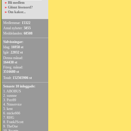
»
Bli medlem
»
Glömt lösenord?
»
Om kakor...
Medlemmar:
15322
Antal nyheter:
5855
Meddelanden:
68508
Sidvisningar:
Idag:
16958 st
Igår:
22032 st
Denna månad:
164438 st
Föreg. månad:
3516680 st
Totalt:
152565906 st
Senaste 10 inloggade:
1.
ABOBUS
2.
sunnne
3.
Perr89
4.
Nmservice
5.
kent
6.
micke666
7.
RHG
8.
FrankJScott
9.
TheOne
10.
Swarte