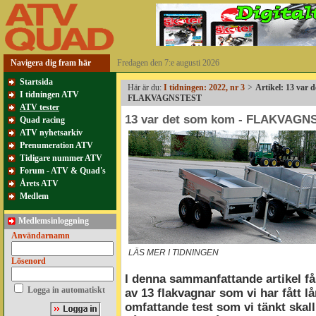
Navigera dig fram här
Fredagen den 7:e augusti 2026
Startsida
Här är du:
I tidningen: 2022, nr 3
>
Artikel: 13 var 
I tidningen ATV
FLAKVAGNSTEST
ATV tester
13 var det som kom - FLAKVAGN
Quad racing
ATV nyhetsarkiv
Prenumeration ATV
Tidigare nummer ATV
Forum - ATV & Quad's
Årets ATV
Medlem
Medlemsinloggning
Användarnamn
LÄS MER I TIDNINGEN
Lösenord
I denna sammanfattande artikel f
Logga in automatiskt
av 13 flakvagnar som vi har fått lån
omfattande test som vi tänkt skall