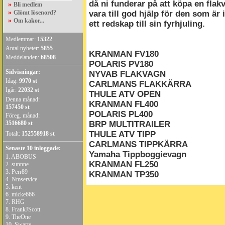
då ni funderar på att köpa en fla
»
Bli medlem
»
Glömt lösenord?
vara till god hjälp för den som är i
»
Om kakor...
ett redskap till sin fyrhjuling.
Medlemmar:
15322
Antal nyheter:
5855
KRANMAN FV180
Meddelanden:
68508
POLARIS PV180
Sidvisningar:
NYVAB FLAKVAGN
Idag:
9970 st
CARLMANS FLAKKÄRRA
Igår:
22032 st
THULE ATV OPEN
Denna månad:
KRANMAN FL400
157450 st
POLARIS PL400
Föreg. månad:
3516680 st
BRP MULTITRAILER
THULE ATV TIPP
Totalt:
152558918 st
CARLMANS TIPPKÄRRA
Senaste 10 inloggade:
Yamaha Tippboggievagn
1.
ABOBUS
KRANMAN FL250
2.
sunnne
3.
Perr89
KRANMAN TP350
4.
Nmservice
5.
kent
6.
micke666
7.
RHG
8.
FrankJScott
9.
TheOne
10.
Swarte