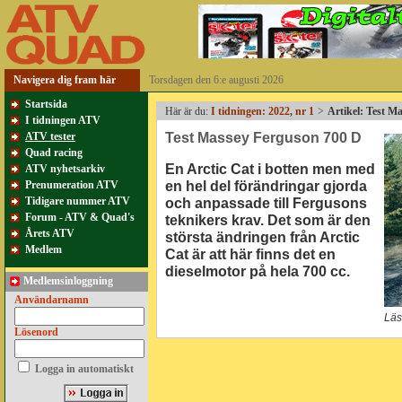
Navigera dig fram här
Torsdagen den 6:e augusti 2026
Startsida
Här är du:
I tidningen: 2022, nr 1
>
Artikel: Test M
I tidningen ATV
Test Massey Ferguson 700 D
ATV tester
Quad racing
En Arctic Cat i botten men med
ATV nyhetsarkiv
en hel del förändringar gjorda
Prenumeration ATV
Tidigare nummer ATV
och anpassade till Fergusons
Forum - ATV & Quad's
teknikers krav. Det som är den
Årets ATV
största ändringen från Arctic
Medlem
Cat är att här finns det en
dieselmotor på hela 700 cc.
Medlemsinloggning
Användarnamn
Läs
Lösenord
Logga in automatiskt