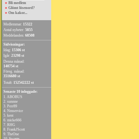
»
Bli medlem
»
Glömt lösenord?
»
Om kakor...
Medlemmar:
15322
Antal nyheter:
5855
Meddelanden:
68508
Sidvisningar:
Idag:
15306 st
Igår:
23298 st
Denna månad:
140754 st
Föreg. månad:
3516680 st
Totalt:
152542222 st
Senaste 10 inloggade:
1.
ABOBUS
2.
sunnne
3.
Perr89
4.
Nmservice
5.
kent
6.
micke666
7.
RHG
8.
FrankJScott
9.
TheOne
10.
Swarte