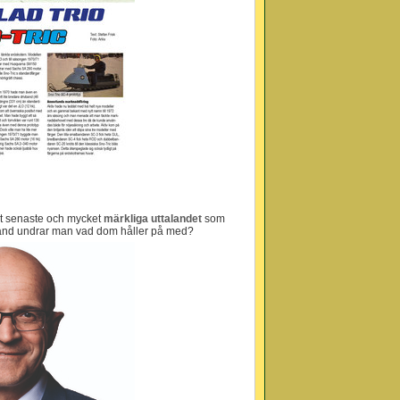
det senaste och mycket
märkliga uttalandet
som
land undrar man vad dom håller på med?