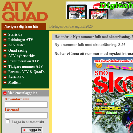
Navigera dig fram här
Lördagen den 8:e augusti 2026
Startsida
Här är du:
>
Nytt nummer fullt med skoterläsning, 
I tidningen ATV
Nytt nummer fullt med skoterläsning, 2-26
ATV tester
Quad racing
Nu har vi ännu ett nummer med mycket intressa
ATV nyhetsarkiv
Prenumeration ATV
Tidigare nummer ATV
Forum - ATV & Quad's
Årets ATV
Medlem
Medlemsinloggning
Användarnamn
Lösenord
Logga in automatiskt