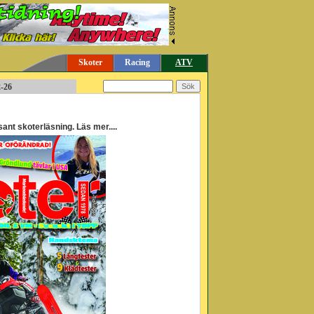
Skoter
Racing
ATV
2-26
nt skoterläsning. Läs mer....