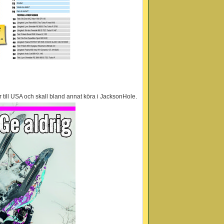
er till USA och skall bland annat köra i JacksonHole.