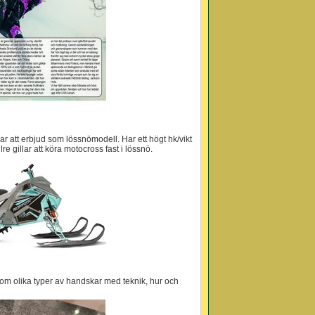
ar att erbjud som lössnömodell. Har ett högt hk/vikt
lre gillar att köra motocross fast i lössnö.
nom olika typer av handskar med teknik, hur och