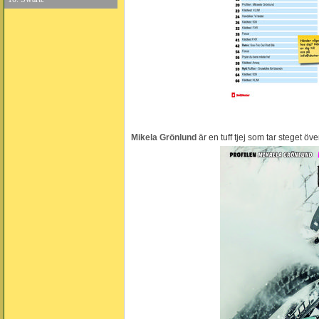
Mikela Grönlund
är en tuff tjej som tar steget öv