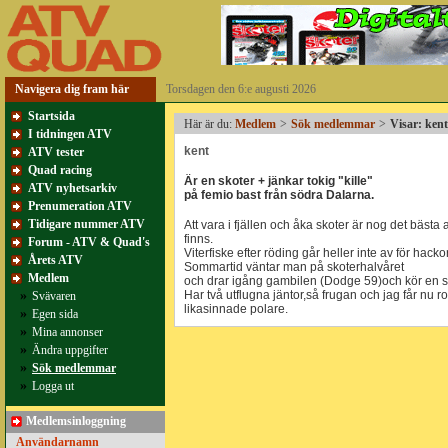
Navigera dig fram här
Torsdagen den 6:e augusti 2026
Startsida
Här är du:
Medlem
>
Sök medlemmar
>
Visar: ken
I tidningen ATV
kent
ATV tester
Quad racing
Är en skoter + jänkar tokig "kille"
ATV nyhetsarkiv
på femio bast från södra Dalarna.
Prenumeration ATV
Tidigare nummer ATV
Att vara i fjällen och åka skoter är nog det bäst
finns.
Forum - ATV & Quad's
Viterfiske efter röding går heller inte av för hackor
Årets ATV
Sommartid väntar man på skoterhalvåret
Medlem
och drar igång gambilen (Dodge 59)och kör en 
»
Har två utflugna jäntor,så frugan och jag får nu 
Svävaren
likasinnade polare.
»
Egen sida
»
Mina annonser
»
Ändra uppgifter
»
Sök medlemmar
»
Logga ut
Medlemsinloggning
Användarnamn