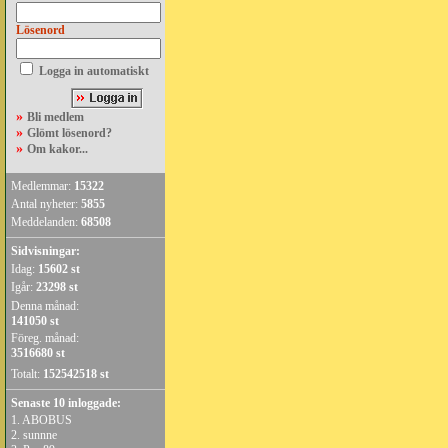
Lösenord
Logga in automatiskt
»
Bli medlem
»
Glömt lösenord?
»
Om kakor...
Medlemmar:
15322
Antal nyheter:
5855
Meddelanden:
68508
Sidvisningar:
Idag:
15602 st
Igår:
23298 st
Denna månad:
141050 st
Föreg. månad:
3516680 st
Totalt:
152542518 st
Senaste 10 inloggade:
1.
ABOBUS
2.
sunnne