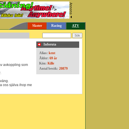
Skoter
Racing
ATV
t
Inforuta
Alias:
kent
Ålder:
69 år
Kön:
Kille
a av avkoppling som
Antal besök:
20879
.
sväng.
roa oss själva ihop me