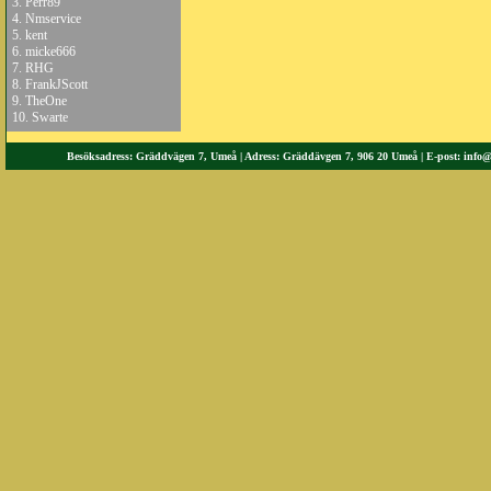
3.
Perr89
4.
Nmservice
5.
kent
6.
micke666
7.
RHG
8.
FrankJScott
9.
TheOne
10.
Swarte
Besöksadress: Gräddvägen 7, Umeå | Adress: Gräddävgen 7, 906 20 Umeå | E-post:
info@