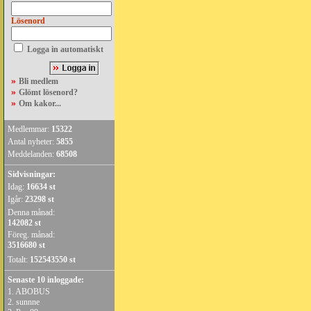
Lösenord
Logga in automatiskt
»
Bli medlem
»
Glömt lösenord?
»
Om kakor...
Medlemmar:
15322
Antal nyheter:
5855
Meddelanden:
68508
Sidvisningar:
Idag:
16634 st
Igår:
23298 st
Denna månad:
142082 st
Föreg. månad:
3516680 st
Totalt:
152543550 st
Senaste 10 inloggade:
1.
ABOBUS
2.
sunnne