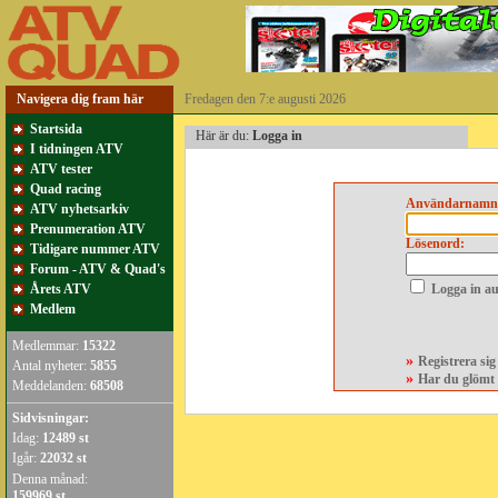
Navigera dig fram här
Fredagen den 7:e augusti 2026
Startsida
Här är du:
Logga in
I tidningen ATV
ATV tester
Quad racing
Användarnamn
ATV nyhetsarkiv
Prenumeration ATV
Lösenord:
Tidigare nummer ATV
Forum - ATV & Quad's
Årets ATV
Logga in au
Medlem
Medlemmar:
15322
»
Registrera si
Antal nyheter:
5855
»
Har du glömt 
Meddelanden:
68508
Sidvisningar:
Idag:
12489 st
Igår:
22032 st
Denna månad:
159969 st