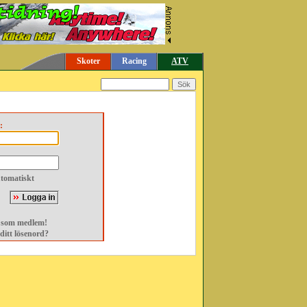
Skoter
Racing
ATV
:
tomatiskt
g som medlem!
ditt lösenord?