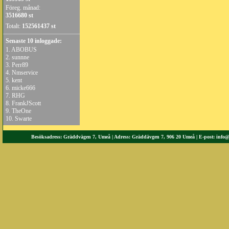
Föreg. månad:
3516680 st
Totalt:
152561437 st
Senaste 10 inloggade:
1.
ABOBUS
2.
sunnne
3.
Perr89
4.
Nmservice
5.
kent
6.
micke666
7.
RHG
8.
FrankJScott
9.
TheOne
10.
Swarte
Besöksadress: Gräddvägen 7, Umeå | Adress: Gräddävgen 7, 906 20 Umeå | E-post:
info@