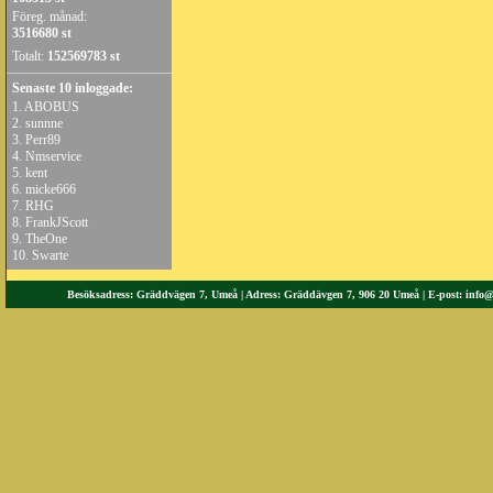
Föreg. månad:
3516680 st
Totalt:
152569783 st
Senaste 10 inloggade:
1.
ABOBUS
2.
sunnne
3.
Perr89
4.
Nmservice
5.
kent
6.
micke666
7.
RHG
8.
FrankJScott
9.
TheOne
10.
Swarte
Besöksadress: Gräddvägen 7, Umeå | Adress: Gräddävgen 7, 906 20 Umeå | E-post:
info@