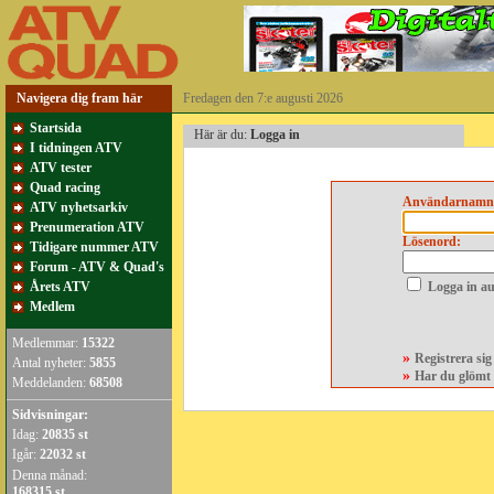
Navigera dig fram här
Fredagen den 7:e augusti 2026
Startsida
Här är du:
Logga in
I tidningen ATV
ATV tester
Quad racing
Användarnamn
ATV nyhetsarkiv
Prenumeration ATV
Lösenord:
Tidigare nummer ATV
Forum - ATV & Quad's
Årets ATV
Logga in au
Medlem
Medlemmar:
15322
»
Registrera si
Antal nyheter:
5855
»
Har du glömt 
Meddelanden:
68508
Sidvisningar:
Idag:
20835 st
Igår:
22032 st
Denna månad:
168315 st