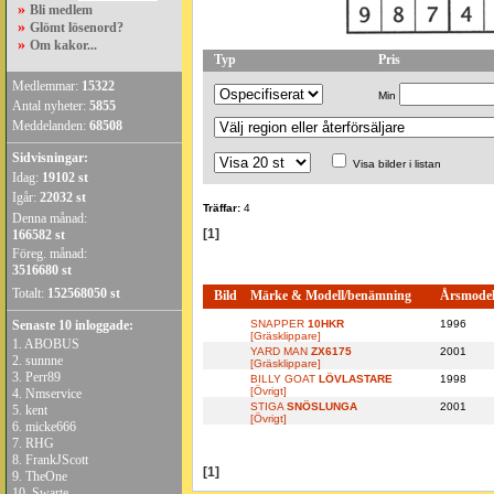
»
Bli medlem
»
Glömt lösenord?
»
Om kakor...
Typ
Pris
Medlemmar:
15322
Min
Antal nyheter:
5855
Meddelanden:
68508
Sidvisningar:
Visa bilder i listan
Idag:
19102 st
Igår:
22032 st
Träffar:
4
Denna månad:
[1]
166582 st
Föreg. månad:
3516680 st
Totalt:
152568050 st
Bild
Märke & Modell/benämning
Årsmodel
Senaste 10 inloggade:
SNAPPER
10HKR
1996
[Gräsklippare]
1.
ABOBUS
YARD MAN
ZX6175
2001
2.
sunnne
[Gräsklippare]
3.
Perr89
BILLY GOAT
LÖVLASTARE
1998
[Övrigt]
4.
Nmservice
STIGA
SNÖSLUNGA
2001
5.
kent
[Övrigt]
6.
micke666
7.
RHG
8.
FrankJScott
[1]
9.
TheOne
10.
Swarte