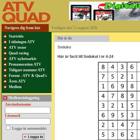
Navigera dig fram här
Fredagen den 7:e augusti 2026
Startsida
Här är du:
I tidningen ATV
Soduku
ATV tester
Quad racing
Här är facit till Sodukut i nr 4-24
ATV nyhetsarkiv
Prenumeration ATV
Tidigare nummer ATV
Forum - ATV & Quad's
Årets ATV
Medlem
Medlemsinloggning
Användarnamn
Lösenord
Logga in automatiskt