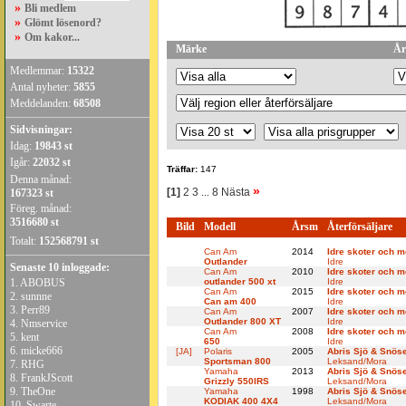
»
Bli medlem
»
Glömt lösenord?
»
Om kakor...
Märke
År
Medlemmar:
15322
Antal nyheter:
5855
Meddelanden:
68508
Sidvisningar:
Idag:
19843 st
Igår:
22032 st
Träffar:
147
Denna månad:
»
[1]
2
3
8
Nästa
167323 st
...
Föreg. månad:
3516680 st
Bild
Modell
Årsm
Återförsäljare
Totalt:
152568791 st
Can Am
2014
Idre skoter och m
Outlander
Idre
Senaste 10 inloggade:
Can Am
2010
Idre skoter och m
1.
ABOBUS
outlander 500 xt
Idre
Can Am
2015
Idre skoter och m
2.
sunnne
Can am 400
Idre
3.
Perr89
Can Am
2007
Idre skoter och m
Outlander 800 XT
Idre
4.
Nmservice
Can Am
2008
Idre skoter och m
5.
kent
650
Idre
6.
micke666
[JA]
Polaris
2005
Abris Sjö & Snös
Sportsman 800
Leksand/Mora
7.
RHG
Yamaha
2013
Abris Sjö & Snös
8.
FrankJScott
Grizzly 550IRS
Leksand/Mora
9.
TheOne
Yamaha
1998
Abris Sjö & Snös
KODIAK 400 4X4
Leksand/Mora
10.
Swarte