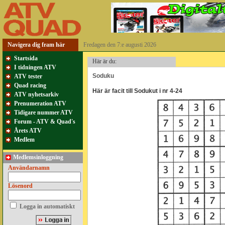
Navigera dig fram här
Fredagen den 7:e augusti 2026
Startsida
Här är du:
I tidningen ATV
Soduku
ATV tester
Quad racing
Här är facit till Sodukut i nr 4-24
ATV nyhetsarkiv
Prenumeration ATV
Tidigare nummer ATV
Forum - ATV & Quad's
Årets ATV
Medlem
Medlemsinloggning
Användarnamn
Lösenord
Logga in automatiskt