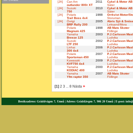
[JA]
Can Am
2011
Cykel & Motor AB
outlander 800r XT
Säter
[JA]
Suzuki
2010
Cykel & Motor AB
750
Säter
[JA]
Polaris
1988
Orrkvist Motor/S
Trail Boss 4x4
Storuman
[JA]
Övrigt
2005
Abris Sjö & Snös
BRP Rally 200
Leksand/Mora
Polaris
1998
AB Mats Skoter
Magnum 425
Föllinge
Yamaha
2003
P.J.Carlsson Mas
Breeze 125
Ludvika
Suzuki
2002
P.J.Carlsson Mas
LTF 250
Ludvika
Linhai
2006
P.J.Carlsson Mas
300 4x4
Ludvika
Polaris
2007
P.J.Carlsson Mas
Sportsman 450
Ludvika
Kawasaki
2009
P.J.Carlsson Mas
KVF750 4x4
Ludvika
Yamaha
2000
P.J.Carlsson Mas
KODIAC 400
Ludvika
Yamaha
2007
AB Mats Skoter
Yfm raptor 350
Föllinge
»
[1]
2
3
8
Nästa
...
Besöksadress: Gräddvägen 7, Umeå | Adress: Gräddävgen 7, 906 20 Umeå | E-post:
info@